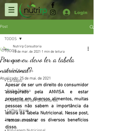
Login
Post
TODOS
Nutrirp Consultoria
TODOS
15 de mar. de 2021
1 min de leitura
Por que eu devo ler a tabela
Sobre Nós
nutricional?
Nossos Serviços
Atualizado:
25 de mai. de 2021
• Cardápio
Apesar de ser um direito do consumidor 
• Ficha Técnica
assegurado pela ANVISA e estar 
presente em diversos alimentos, muitas 
• Treinamento de Funcionários
pessoas não sabem a importância da 
• Coffee Break
leitura da Tabela Nutricional. Nesse post, 
iremos mostrar os diversos benefícios 
• Tabela Nutricional
disso.
• Rotulagem Nutricional