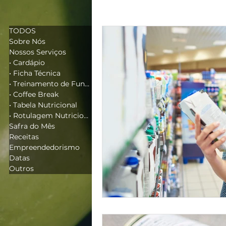
TODOS
Sobre Nós
Nossos Serviços
• Cardápio
• Ficha Técnica
• Treinamento de Funcionários
• Coffee Break
• Tabela Nutricional
• Rotulagem Nutricional
Safra do Mês
Receitas
Empreendedorismo
Datas
Outros