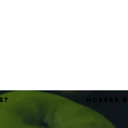
S?
nossas 