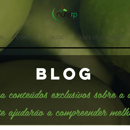
OS
CONTATO
BLOG
CASES DE SUCESSO
BLOG
a conteúdos exclusivos sobre a 
e ajudarão a compreender melho