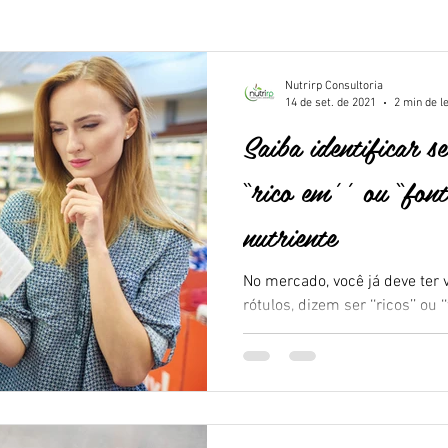
Nutrirp Consultoria
14 de set. de 2021
2 min de l
Saiba identificar s
‘‘rico em’’ ou ‘‘fo
nutriente
No mercado, você já deve ter 
rótulos, dizem ser ‘‘ricos’’ ou 
Mas será que todos...