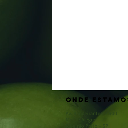
ONDE ESTAMO
Av. Bandeirantes, 3.900
Monte Alegre
Ribeirão Preto - SP