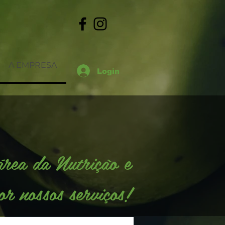
A EMPRESA
Login
área da Nutrição e
r nossos serviços!