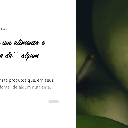
eitura
e um alimento é
nte de’’ algum
visto produtos que, em seus
‘‘fonte’’ de algum nutriente.