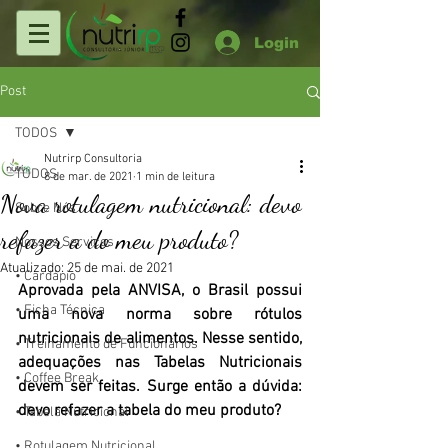
Login
Post
TODOS
Nutrirp Consultoria
TODOS
8 de mar. de 2021
1 min de leitura
Nova rotulagem nutricional: devo
Sobre Nós
refazer a do meu produto?
Nossos Serviços
Atualizado:
25 de mai. de 2021
• Cardápio
Aprovada pela ANVISA, o Brasil possui 
• Ficha Técnica
uma nova norma sobre rótulos 
nutricionais de alimentos. Nesse sentido, 
• Treinamento de Funcionários
adequações nas Tabelas Nutricionais 
• Coffee Break
devem ser feitas. Surge então a dúvida: 
devo refazer a tabela do meu produto?
• Tabela Nutricional
• Rotulagem Nutricional