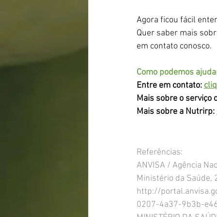
Agora ficou fácil ent
Quer saber mais sobre
em contato conosco. 
Como podemos ajudar?
Entre em contato: 
cli
Mais sobre o serviço d
Mais sobre a Nutrirp: 
Referências:
ANVISA / Agência Nacio
Ministério da Saúde, 
http://portal.anvis
0207-4a37-9b3b-e4