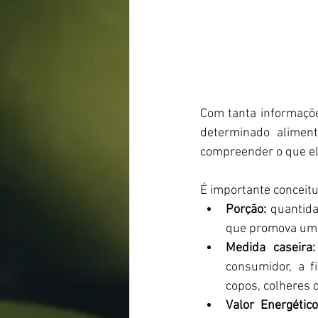
Com tanta informações
determinado aliment
compreender o que el
É importante conceit
Porção: 
q
uantid
que promova uma 
Medida caseira:
consumidor, a fi
copos, colheres d
Valor Energético