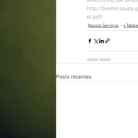
MINISTÉRIO DA SAÚDE/ 
http://bvsms.saude.g
et.pdf
)
Nossos Serviços
• Tabela
Posts recentes