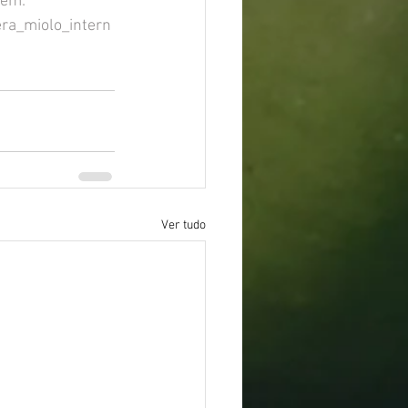
 em: 
era_miolo_intern
Ver tudo