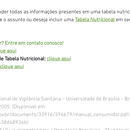
ender todas as informações presentes em uma tabela nutrici
 o assunto ou deseja incluir uma 
Tabela Nutricional
 em se
 Entre em contato conosco! 
que aqui
e Tabela Nutricional:
clique aqui
clique aqui
nal de Vigilância Sanitária – Universidade de Brasília – Bra
2005. (Disponível em: 
a.gov.br/documents/33916/396679/manual_consumidor.pd
638d48934b
)