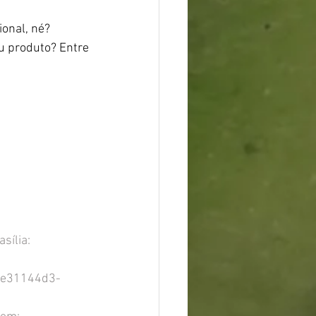
onal, né? 
u produto? 
Entre 
sília: 
f/e31144d3-