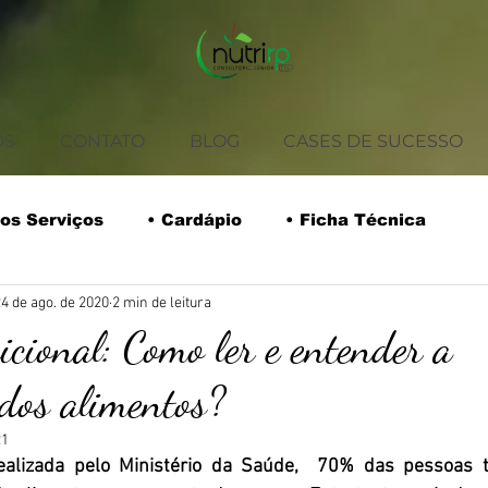
OS
CONTATO
BLOG
CASES DE SUCESSO
os Serviços
• Cardápio
• Ficha Técnica
4 de ago. de 2020
2 min de leitura
rios
• Coffee Break
• Tabela Nutricional
icional: Como ler e entender a
dos alimentos?
Safra do Mês
Receitas
Empreendedorismo
21
alizada pelo Ministério da Saúde,  70% das pessoas t