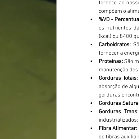
fornece ao noss
compõem o alime
%VD - Percentual
os nutrientes d
(kcal) ou 8400 qu
Carboidratos:
Sã
fornecer a energ
Proteínas: 
São m
manutenção dos n
Gorduras Totais:
absorção de algu
gorduras encontr
Gorduras Satura
Gorduras Trans
industrializados;
Fibra Alimentar: 
de fibras auxilia