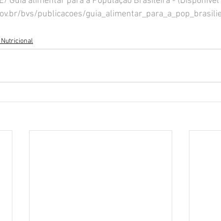
Guia alimentar para a População Brasileira - (Disponível
ov.br/bvs/publicacoes/guia_alimentar_para_a_pop_brasili
 Nutricional