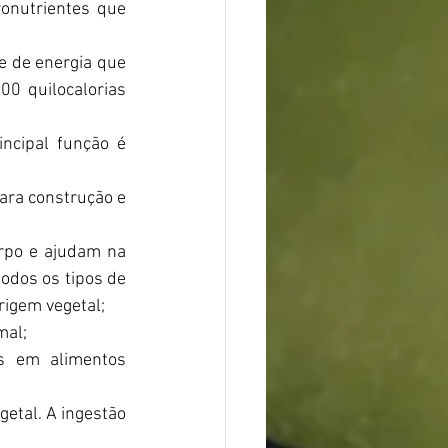
onutrientes que 
e de energia que 
0 quilocalorias 
ncipal função é 
ra construção e 
rpo e ajudam na 
dos os tipos de 
rigem vegetal;
mal;
s em alimentos 
etal. A ingestão 