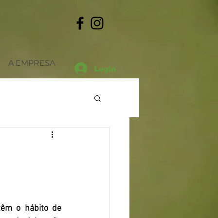
A EMPRESA
Login
Datas
Outros
êm o hábito de 