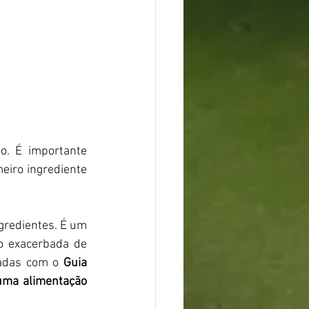
. É importante 
eiro ingrediente 
redientes. É um 
 exacerbada de 
hadas com o 
Guia 
uma alimentação 