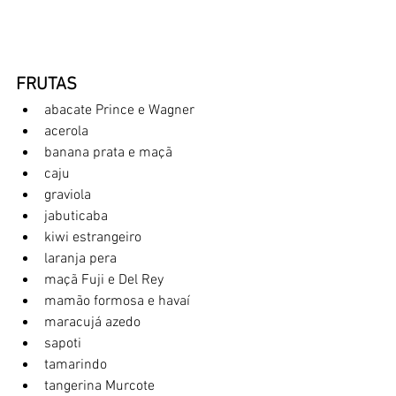
FRUTAS
abacate Prince e Wagner
acerola
banana prata e maçã
caju
graviola
jabuticaba
kiwi estrangeiro
laranja pera
maçã Fuji e Del Rey
mamão formosa e havaí
maracujá azedo
sapoti
tamarindo
tangerina Murcote