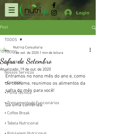
Login
Post
TODOS
Nutrirp Consultoria
TODOS
1 de set. de 2020
1 min de leitura
Safra de Setembro
Sobre Nós
Atualizado:
19 de out. de 2020
Nossos Serviços
Entramos no nono mês do ano e, como 
• Cardápio
de costume, reunimos os alimentos da 
safra do mês para você!
• Ficha Técnica
• Treinamento de Funcionários
Dá uma conferida:
• Coffee Break
• Tabela Nutricional
• Rotulagem Nutricional