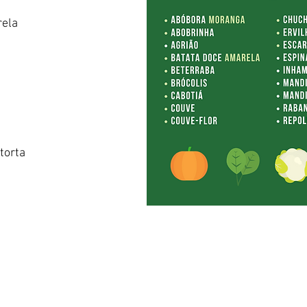
rela
torta