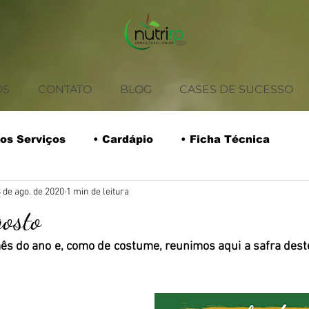
OS
CONTATO
BLOG
CASES DE SUCESSO
os Serviços
• Cardápio
• Ficha Técnica
 de ago. de 2020
1 min de leitura
rios
• Coffee Break
• Tabela Nutricional
osto
ês do ano e, como de costume, reunimos aqui a safra deste
Safra do Mês
Receitas
Empreendedorismo