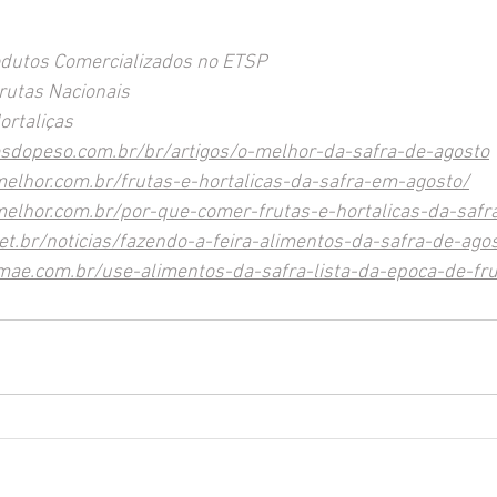
odutos Comercializados no ETSP
rutas Nacionais
ortaliças
esdopeso.com.br/br/artigos/o-melhor-da-safra-de-agosto
lhor.com.br/frutas-e-hortalicas-da-safra-em-agosto/
elhor.com.br/por-que-comer-frutas-e-hortalicas-da-safr
et.br/noticias/fazendo-a-feira-alimentos-da-safra-de-ago
mae.com.br/use-alimentos-da-safra-lista-da-epoca-de-fr