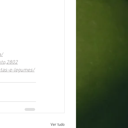
a/
sto,2802
utas-e-legumes/
Ver tudo