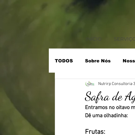
INÍCIO
SERVIÇ
TODOS
Sobre Nós
Noss
Nutrirp Consultoria
3
• Treinamento de Funcioná
Safra de Ag
Entramos no oitavo m
• Rotulagem Nutricional
Dê uma olhadinha:
Frutas: