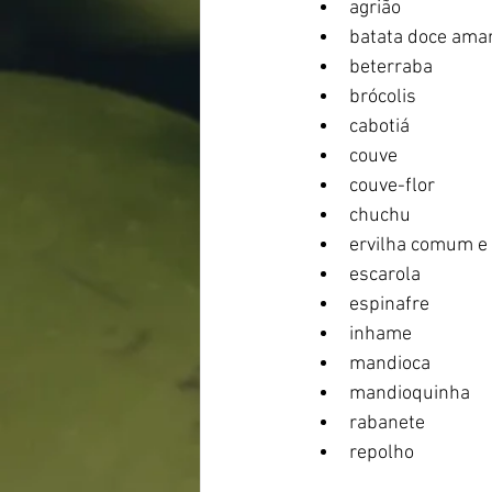
agrião
batata doce ama
beterraba
brócolis
cabotiá
couve
couve-flor
chuchu
ervilha comum e 
escarola
espinafre
inhame
mandioca
mandioquinha
rabanete
repolho