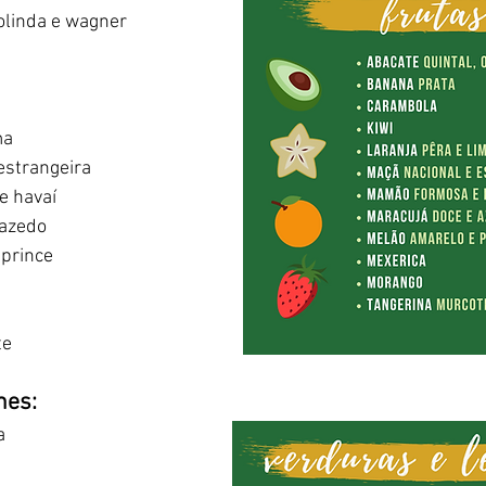
 olinda e wagner
ma 
estrangeira
 havaí
 azedo
 prince
e 
mes:
a