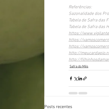
Referências:
Sazonalidade dos Pr
Tabela de Safra das F
Tabela de Safra das H
https://www.vigilant
https://vamoscomerme
https://vamoscomerm
http://meucardapio.n
http://filhinhosdama
Safra do Mês
Posts recentes