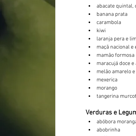
abacate quintal,
banana prata
carambola 
kiwi
laranja pera e li
maçã nacional e 
mamão formosa e
maracujá doce e
melão amarelo e
mexerica
morango
tangerina murcot
Verduras e Legu
abóbora morang
abobrinha