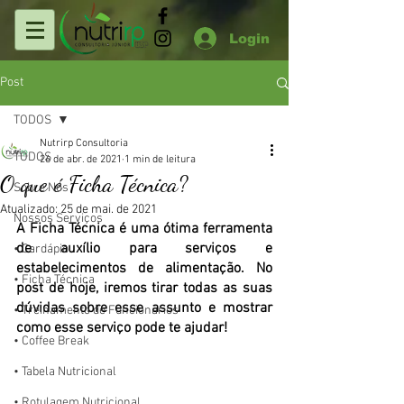
Login
Post
TODOS
Nutrirp Consultoria
TODOS
26 de abr. de 2021
1 min de leitura
O que é Ficha Técnica?
Sobre Nós
Atualizado:
25 de mai. de 2021
Nossos Serviços
A Ficha Técnica é uma ótima ferramenta 
de auxílio para serviços e 
• Cardápio
estabelecimentos de alimentação. No 
• Ficha Técnica
post de hoje, iremos tirar todas as suas 
dúvidas sobre esse assunto e mostrar 
• Treinamento de Funcionários
como esse serviço pode te ajudar!
• Coffee Break
• Tabela Nutricional
• Rotulagem Nutricional