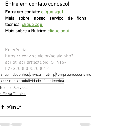
Entre em contato conosco!
Entre em contato: 
clique aqui
Mais sobre nosso serviço de ficha 
técnica: 
clique aqui
Mais sobre a Nutrirp: 
clique aqui
Referências:
https://www.scielo.br/scielo.php?
script=sci_arttext&pid=S1415-
52732005000200012
#nutrindosonhos
anvisa
#nutrirp
#empreendedorismo
#cozinha
#produtividade
#fichatecnica
Nossos Serviços
• Ficha Técnica