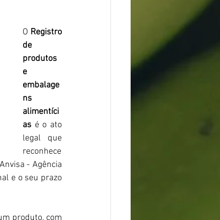
O 
Registro 
de 
produtos 
e 
embalage
ns 
alimentíci
as
 é o ato 
legal que 
reconhece 
Anvisa - Agência 
nal e o seu prazo 
 um produto, com 