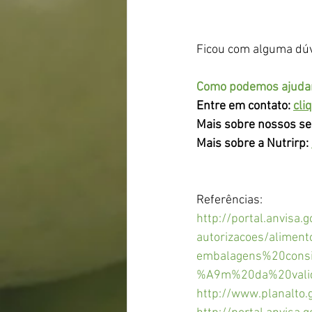
Ficou com alguma dúv
Como podemos ajudar?
Entre em contato: 
cli
Mais sobre nossos se
Mais sobre a Nutrirp: 
Referências:
http://portal.anvisa.g
autorizacoes/alimen
embalagens%20cons
%A9m%20da%20val
http://www.planalto.g