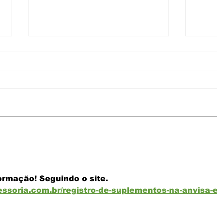
Grau 
Alimentos Orgânicos: o que são e
quais as vantagens
rmação! Seguindo o site.
essoria.com.br/registro-de-suplementos-na-anvisa-e