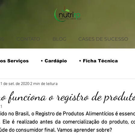
OS
CONTATO
BLOG
CASES DE SUCESSO
os Serviços
• Cardápio
• Ficha Técnica
1 de set. de 2020
2 min de leitura
rios
• Coffee Break
• Tabela Nutricional
o funciona o registro de produt
21
Safra do Mês
Receitas
Empreendedorismo
do no Brasil, o Registro de Produtos Alimentícios é essenci
. Ele é realizado antes da comercialização do produto, c
aúde do consumidor final. Vamos aprender sobre?