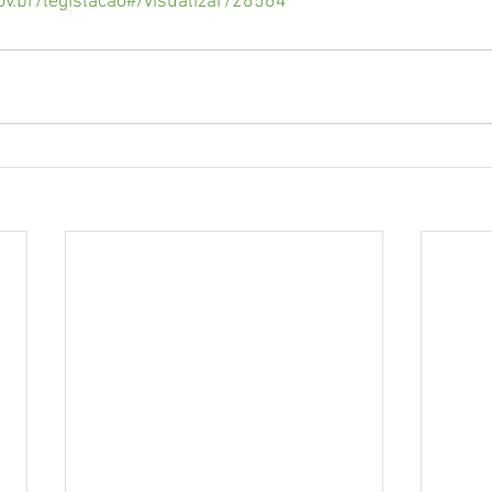
gov.br/legislacao#/visualizar/28564