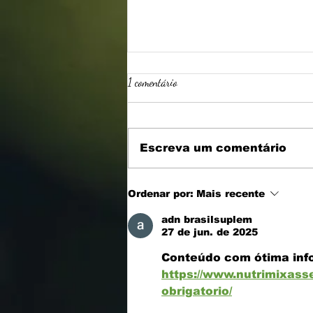
1 comentário
Escreva um comentário
Qual a diferença entre UAN e UPR
Ordenar por:
Mais recente
?
adn brasilsuplem
27 de jun. de 2025
Conteúdo com ótima info
https://www.nutrimixass
obrigatorio/