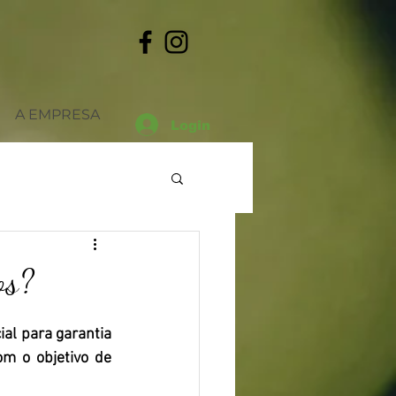
A EMPRESA
Login
os?
Datas
Outros
al para garantia 
om o objetivo de 