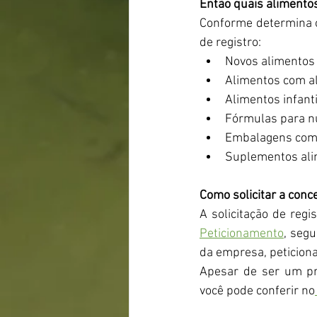
Então quais alimento
Conforme determina o
de registro:
Novos alimentos 
Alimentos com al
Alimentos infanti
Fórmulas para nu
Embalagens com n
Suplementos ali
Como solicitar a conc
A solicitação de reg
Peticionamento
, seg
da empresa, peticion
Apesar de ser um pr
você pode conferir no