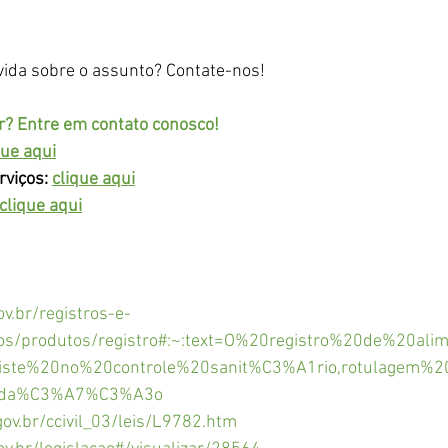
ida sobre o assunto? Contate-nos! 
 Entre em contato conosco! 
que aqui
rviços:
clique aqui
clique aqui
ov.br/registros-e-
tos/produtos/registro#:~:text=O%20registro%20de%20al
iste%20no%20controle%20sanit%C3%A1rio,rotulagem
ida%C3%A7%C3%A3o
ov.br/ccivil_03/leis/L9782.htm