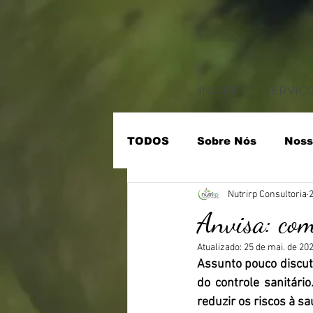
INÍCIO
SERVIÇ
TODOS
Sobre Nós
Noss
Nutrirp Consultoria
2
• Treinamento de Funcioná
Anvisa: com
Atualizado:
25 de mai. de 20
• Rotulagem Nutricional
Assunto pouco discuti
do controle sanitário
reduzir os riscos à s