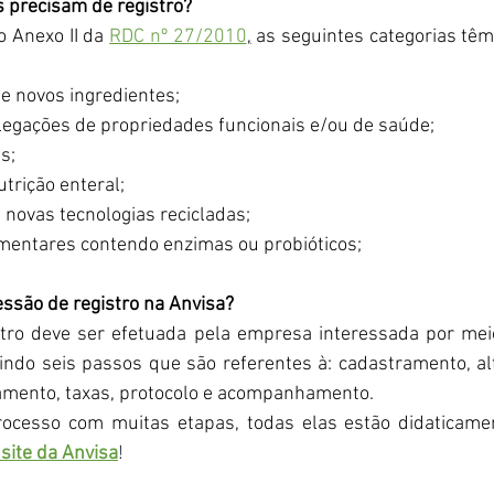
s precisam de registro?
 Anexo II da 
RDC nº 27/2010
,
 as seguintes categorias têm
e novos ingredientes;
egações de propriedades funcionais e/ou de saúde;
s;
trição enteral;
ovas tecnologias recicladas;
mentares contendo enzimas ou probióticos;
essão de registro na Anvisa?
istro deve ser efetuada pela empresa interessada por mei
uindo seis passos que são referentes à: cadastramento, al
amento, taxas, protocolo e acompanhamento.
ocesso com muitas etapas, todas elas estão didaticamen
 site da Anvisa
!