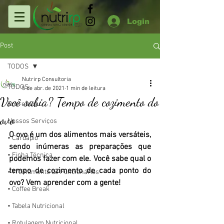
Login
Post
TODOS
Nutrirp Consultoria
TODOS
5 de abr. de 2021
1 min de leitura
Você sabia? Tempo de cozimento do
Sobre Nós
ovo
Nossos Serviços
O ovo é um dos alimentos mais versáteis, 
• Cardápio
sendo inúmeras as preparações que 
• Ficha Técnica
podemos fazer com ele. Você sabe qual o 
tempo de cozimento de cada ponto do 
• Treinamento de Funcionários
ovo? Vem aprender com a gente! 
• Coffee Break
• Tabela Nutricional
• Rotulagem Nutricional