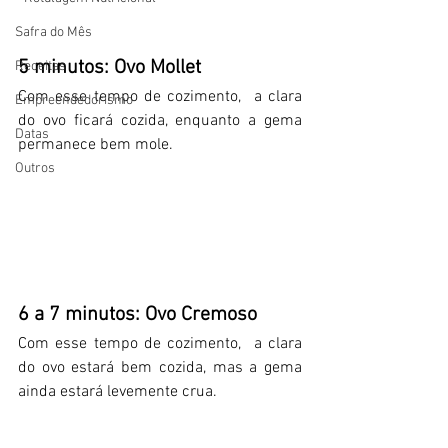
Safra do Mês
5 minutos: Ovo Mollet
Receitas
Com esse tempo de cozimento,  a clara 
Empreendedorismo
do ovo ficará cozida, enquanto a gema 
Datas
permanece bem mole.
Outros
6 a 7 minutos: Ovo Cremoso
Com esse tempo de cozimento,  a
 clara 
do ovo estará bem cozida, mas a gema 
ainda estará levemente crua.