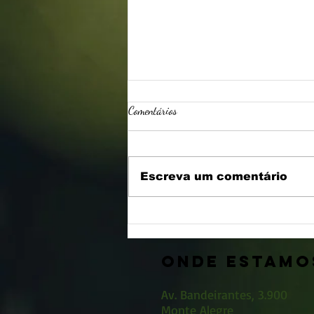
Comentários
11 anos da Nutrirp
Escreva um comentário
ONDE ESTAMO
Av. Bandeirantes, 3.900
Monte Alegre