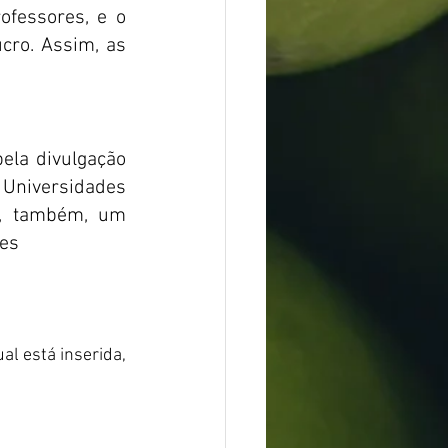
ofessores, e o 
ro. Assim, as 
ela divulgação 
Universidades 
, também, um 
tes
ual está inserida, 