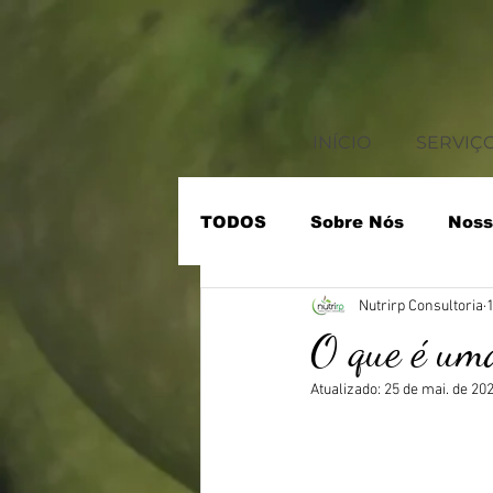
INÍCIO
SERVIÇ
TODOS
Sobre Nós
Noss
Nutrirp Consultoria
1
• Treinamento de Funcioná
O que é um
Atualizado:
25 de mai. de 20
• Rotulagem Nutricional