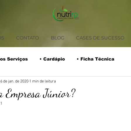
OS
CONTATO
BLOG
CASES DE SUCESSO
os Serviços
• Cardápio
• Ficha Técnica
6 de jan. de 2020
1 min de leitura
rios
• Coffee Break
• Tabela Nutricional
a Empresa Júnior?
21
Safra do Mês
Receitas
Empreendedorismo