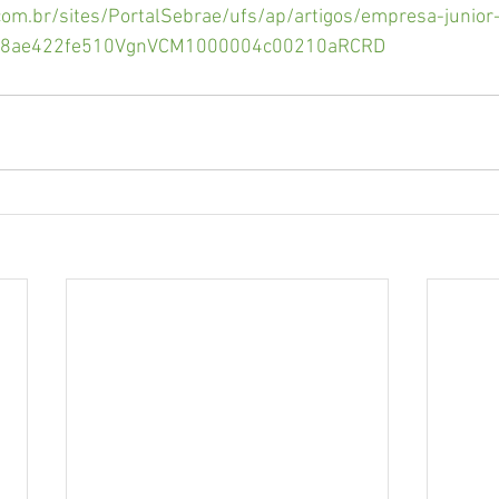
om.br/sites/PortalSebrae/ufs/ap/artigos/empresa-junior
048ae422fe510VgnVCM1000004c00210aRCRD