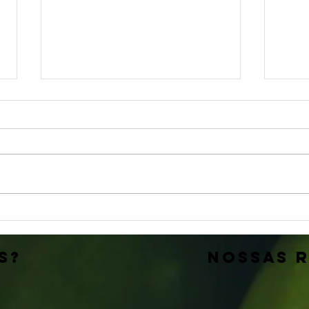
Quais são os nossos valores?
Por q
Consul
S?
nossas 