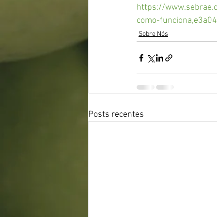
https://www.sebrae.c
como-funciona,e3a
Sobre Nós
Posts recentes