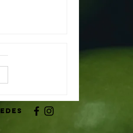
ue contratar uma Empresa de
toria pro seu negócio?
redes