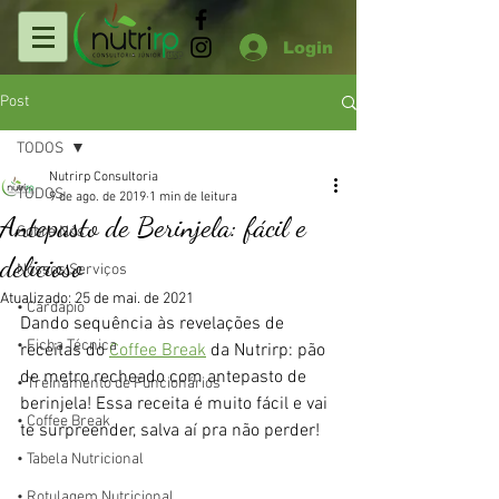
Login
Post
TODOS
Nutrirp Consultoria
TODOS
9 de ago. de 2019
1 min de leitura
Antepasto de Berinjela: fácil e
Sobre Nós
delicioso
Nossos Serviços
Atualizado:
25 de mai. de 2021
• Cardápio
Dando sequência às revelações de 
• Ficha Técnica
receitas do 
Coffee Break
 da Nutrirp: pão 
de metro recheado com antepasto de 
• Treinamento de Funcionários
berinjela! Essa receita é muito fácil e vai 
• Coffee Break
te surpreender, salva aí pra não perder!
• Tabela Nutricional
• Rotulagem Nutricional