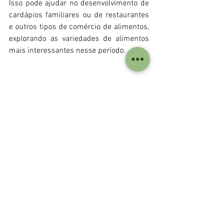
Isso pode ajudar no desenvolvimento de 
cardápios familiares ou de restaurantes 
e outros tipos de comércio de alimentos, 
explorando as variedades de alimentos 
mais interessantes nesse período.
Referências
: SAZONALIDADE* DOS 
PRODUTOS COMERCIALIZADOS NO ETSP 
dados 2019 – 2023. Disponível em: 
https://ceagesp.gov.br/wp-content/u
Ver tudo
Posts recentes