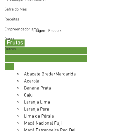
Safra do Mês
Receitas
Empreendedorismo
Imagem: Freepik
Datas
 Frutas 
Outros
Abacate Breda/Margarida
Acerola 
Banana Prata 
Caju 
Laranja Lima 
Laranja Pera 
Lima da Pérsia
Maçã Nacional Fuji 
Maçã Estrangeira Red Del