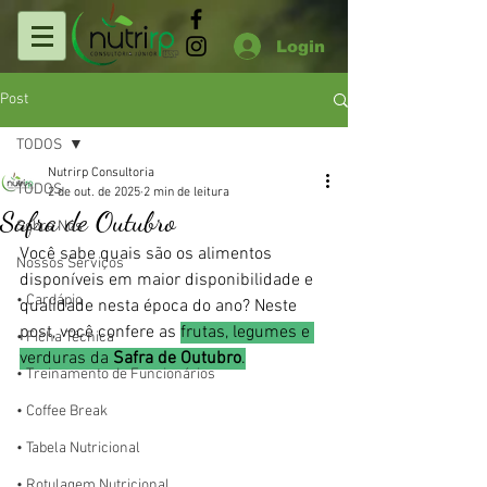
Login
Post
TODOS
Nutrirp Consultoria
TODOS
2 de out. de 2025
2 min de leitura
Safra de Outubro
Sobre Nós
Você sabe quais são os alimentos 
Nossos Serviços
disponíveis em maior disponibilidade e 
• Cardápio
qualidade nesta época do ano? Neste 
post, você confere as 
frutas, legumes e 
• Ficha Técnica
verduras da 
Safra de Outubro
.
• Treinamento de Funcionários
• Coffee Break
• Tabela Nutricional
• Rotulagem Nutricional