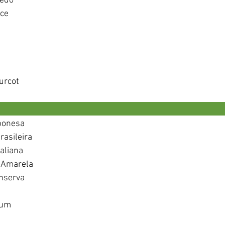
zedo
ce 
urcot
                                                                                   
ponesa 
asileira 
aliana 
 Amarela 
nserva 
mum
 