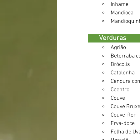
Inhame 
Mandioca 
Mandioquin
       Verduras               
Agrião
Beterraba c
Brócolis
Catalonha
Cenoura co
Coentro
Couve
Couve Bruxe
Couve-flor 
Erva-doce 
Folha de Uv