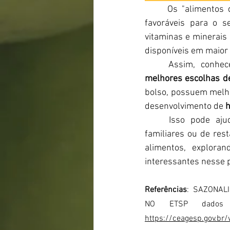
	Os "alimentos da época" normalmente foram cultivados e colhidos em condições mais 
favoráveis para o s
vitaminas e minerais
disponíveis em maior
melhores escolhas d
bolso, possuem melho
desenvolvimento de 
h
	Isso pode ajudar no desenvolvimento de cardápios 
familiares ou de rest
alimentos, explora
interessantes nesse p
Referências
: SAZONAL
https://ceagesp.gov.br