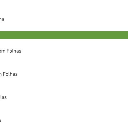
ha 
                                                                                    
om Folhas 
m Folhas
las 
a