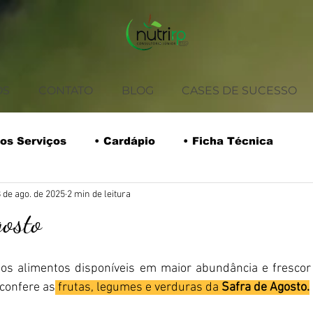
OS
CONTATO
BLOG
CASES DE SUCESSO
os Serviços
• Cardápio
• Ficha Técnica
 de ago. de 2025
2 min de leitura
rios
• Coffee Break
• Tabela Nutricional
osto
Safra do Mês
Receitas
Empreendedorismo
os alimentos disponíveis em maior abundância e frescor
confere as
 frutas, legumes e verduras da 
Safra de Agosto.