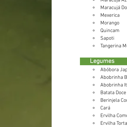
Maracujá A
Maracujá Do
Mexerica 
Morango
Quincam
Sapoti
Tangerina M
       Legumes                
Abóbora Ja
Abobrinha Br
Abobrinha It
Batata Doce
Berinjela Co
Cará
Ervilha Co
Ervilha Torta