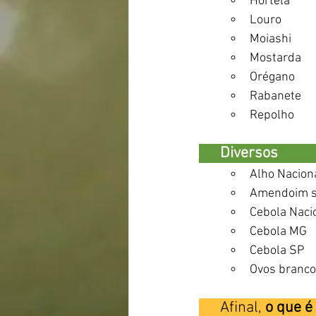
Hortelã
Louro
Moiashi 
Mostarda 
Orégano 
Rabanete 
Repolho 
      Diversos                 
Alho Naciona
Amendoim s
Cebola Naci
Cebola MG
Cebola SP 
Ovos branc
      Afinal, 
o que
é