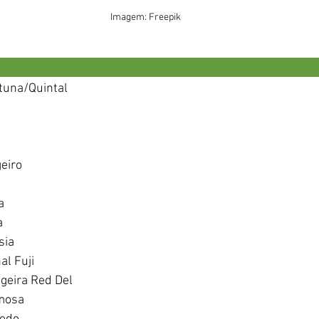
Imagem: Freepik
                                                                                      
tuna/Quintal 
eiro
 
a
a
sia
al Fuji
geira Red Del 
mosa 