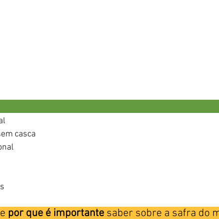
                                                                                    
l 
em casca
onal 
os
 e 
por que é importante
 saber sobre a safra do mês?