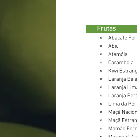
       Frutas                  
Abacate For
Abiu
Atemóia
Carambola
Kiwi Estrang
Laranja Baia
Laranja Lim
Laranja Per
Lima da Pér
Maçã Nacion
Maçã Estran
Mamão For