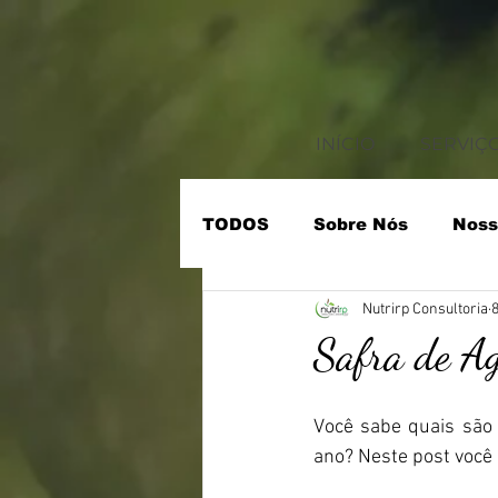
INÍCIO
SERVIÇ
TODOS
Sobre Nós
Noss
Nutrirp Consultoria
8
• Treinamento de Funcioná
Safra de Ag
• Rotulagem Nutricional
Você sabe quais são 
ano? Neste post você 