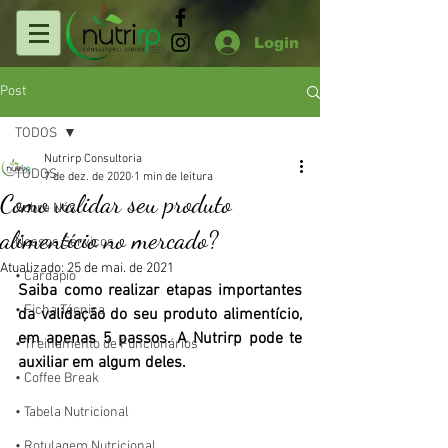
Login
Post
TODOS
Nutrirp Consultoria
TODOS
7 de dez. de 2020
1 min de leitura
Como validar seu produto
Sobre Nós
alimentício no mercado?
Nossos Serviços
Atualizado:
25 de mai. de 2021
• Cardápio
Saiba como realizar etapas importantes 
• Ficha Técnica
da validação do seu produto alimentício, 
em apenas 5 passos. A Nutrirp pode te 
• Treinamento de Funcionários
auxiliar em algum deles.
• Coffee Break
• Tabela Nutricional
• Rotulagem Nutricional